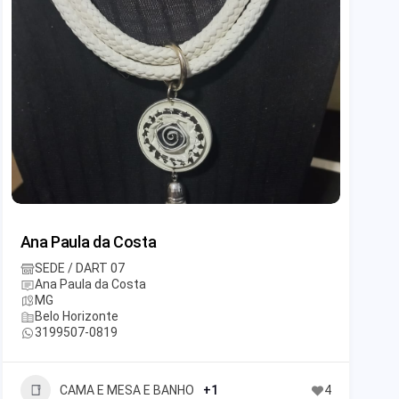
Ana Paula da Costa
SEDE / DART 07
Ana Paula da Costa
MG
Belo Horizonte
3199507-0819
CAMA E MESA E BANHO
+1
4