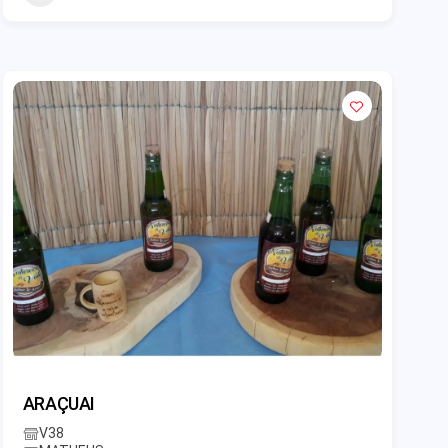
ARAÇUAI
V38