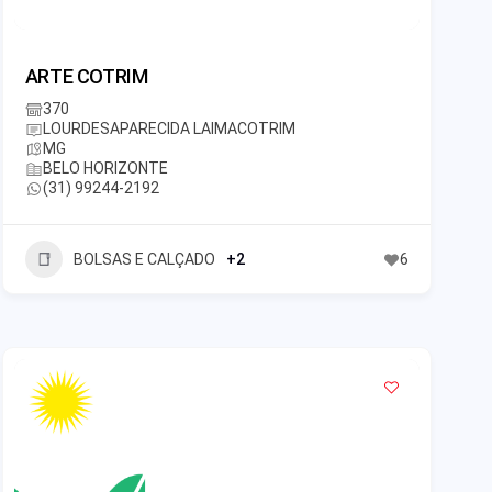
ARTE COTRIM
370
LOURDESAPARECIDA LAIMACOTRIM
MG
BELO HORIZONTE
(31) 99244-2192
BOLSAS E CALÇADO
+2
6