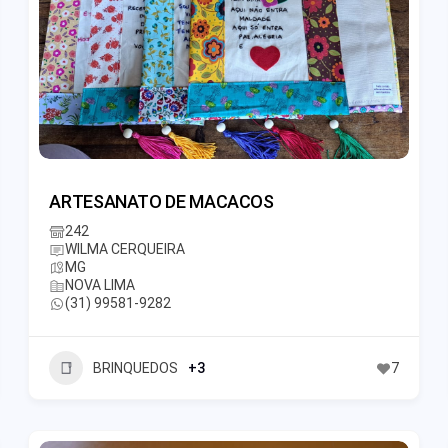
ARTESANATO DE MACACOS
242
WILMA CERQUEIRA
MG
NOVA LIMA
(31) 99581-9282
BRINQUEDOS
+3
7