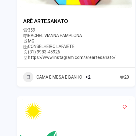
ARÊ ARTESANATO
359
RACHEL VIANNA PAMPLONA
MG
CONSELHEIRO LAFAIETE
(31) 9983-45926
https://www.instagram.com/areartesanato/
CAMA E MESA E BANHO
+2
20