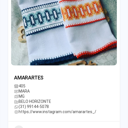
AMARARTES
405
MARA
MG
BELO HORIZONTE
(31) 99144-5078
https://www.instagram.com/amarartes_/