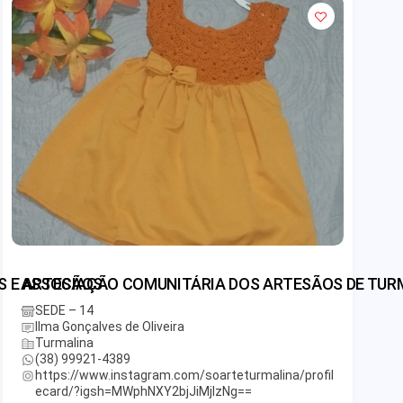
S E ARTESÃOS
ASSOCIAÇÃO COMUNITÁRIA DOS ARTESÃOS DE TUR
SEDE – 14
Ilma Gonçalves de Oliveira
Turmalina
(38) 99921-4389
https://www.instagram.com/soarteturmalina/profil
ecard/?igsh=MWphNXY2bjJiMjIzNg==