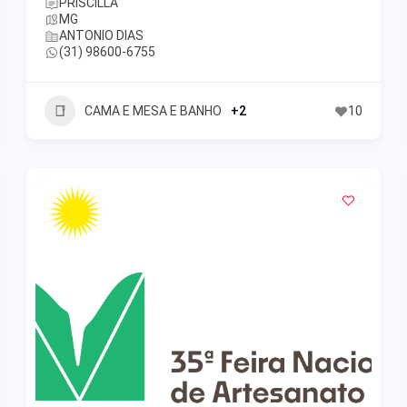
PRISCILLA
MG
ANTONIO DIAS
(31) 98600-6755
CAMA E MESA E BANHO
+2
10