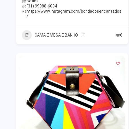
Betim
(31) 99988-6034
https://www.instagram.com/bor.dadosencantados
/
CAMA E MESA E BANHO
+1
6