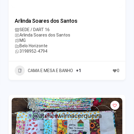
Arlinda Soares dos Santos
SEDE / DART 16
Arlinda Soares dos Santos
MG
Belo Horizonte
3198952-4794
CAMA E MESA E BANHO
+1
0