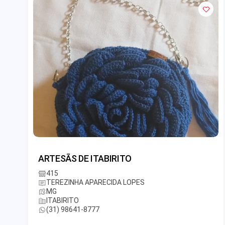
ARTESÃS DE ITABIRITO
415
TEREZINHA APARECIDA LOPES
MG
ITABIRITO
(31) 98641-8777