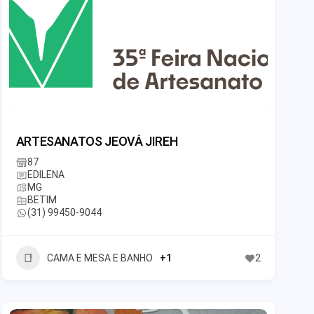
ARTESANATOS JEOVÁ JIREH
87
EDILENA
MG
BETIM
(31) 99450-9044
CAMA E MESA E BANHO
+1
2