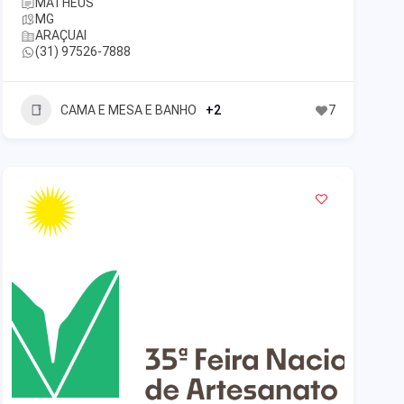
MATHEUS
MG
ARAÇUAI
(31) 97526-7888
CAMA E MESA E BANHO
+2
7