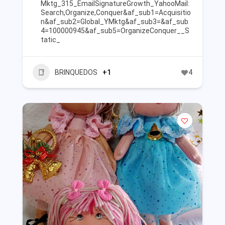
Mktg_315_EmailSignatureGrowth_YahooMail:
Search,Organize,Conquer&af_sub1=Acquisitio
n&af_sub2=Global_YMktg&af_sub3=&af_sub
4=100000945&af_sub5=OrganizeConquer__S
tatic_
BRINQUEDOS
+1
4