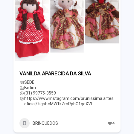
VANILDA APARECIDA DA SILVA
SEDE
Betim
(31) 99775-3559
https://www.instagram.com/brunissima.artes
oficial/?igsh=MW1kZmRpbG1qcXVl
BRINQUEDOS
4