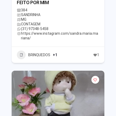
FEITO POR MIM
384
SANDRINHA
MG
CONTAGEM
(31) 97348-5458
https://www.instagram.com/sandra.maria.ma
riana/
BRINQUEDOS
+1
1