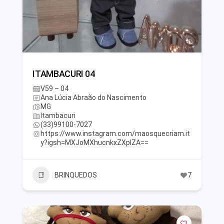
ITAMBACURI 04
V59 – 04
Ana Lúcia Abraão do Nascimento
MG
Itambacuri
(33)99100-7027
https://www.instagram.com/maosquecriam.it
y?igsh=MXJoMXhucnkxZXplZA==
BRINQUEDOS
7