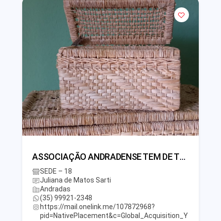
ASSOCIAÇÃO ANDRADENSE TEM DE TUDO ARTESANAL
SEDE – 18
Juliana de Matos Sarti
Andradas
(35) 99921-2348
https://mail.onelink.me/107872968?
pid=NativePlacement&c=Global_Acquisition_Y