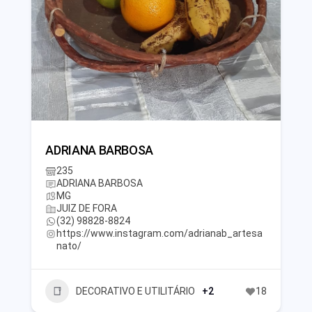
ADRIANA BARBOSA
235
ADRIANA BARBOSA
MG
JUIZ DE FORA
(32) 98828-8824
https://www.instagram.com/adrianab_artesa
nato/
DECORATIVO E UTILITÁRIO
+2
18