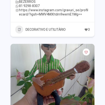
BEZERROS
81 9298-8307
https://www.instagram.com/gravuri_se/profil
ecard/?igsh=MWV4MXltdm9wemE1Mg==
DECORATIVO E UTILITÁRIO
3