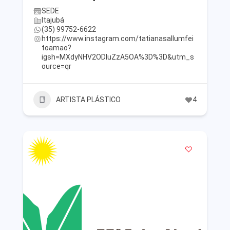
SEDE
Itajubá
(35) 99752-6622
https://www.instagram.com/tatianasallumfei
toamao?
igsh=MXdyNHV2ODluZzA5OA%3D%3D&utm_s
ource=qr
ARTISTA PLÁSTICO
4