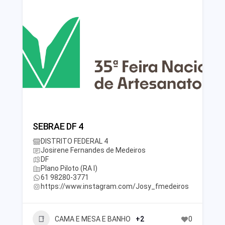
SEBRAE DF 4
DISTRITO FEDERAL 4
Josirene Fernandes de Medeiros
DF
Plano Piloto (RA I)
61 98280-3771
https://www.instagram.com/Josy_fmedeiros
CAMA E MESA E BANHO
+2
0