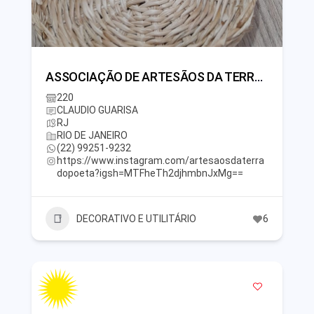
ASSOCIAÇÃO DE ARTESÃOS DA TERRA DO POETA
220
CLAUDIO GUARISA
RJ
RIO DE JANEIRO
(22) 99251-9232
https://www.instagram.com/artesaosdaterra
dopoeta?igsh=MTFheTh2djhmbnJxMg==
DECORATIVO E UTILITÁRIO
6