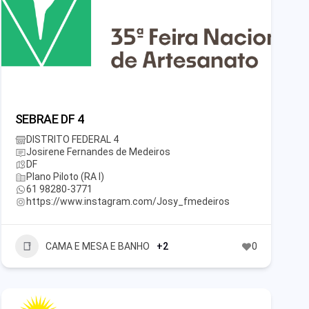
SEBRAE DF 4
DISTRITO FEDERAL 4
Josirene Fernandes de Medeiros
DF
Plano Piloto (RA I)
61 98280-3771
https://www.instagram.com/Josy_fmedeiros
CAMA E MESA E BANHO
+2
0