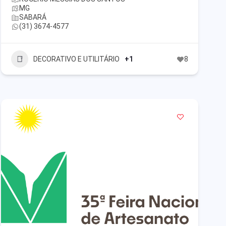
MG
SABARÁ
(31) 3674-4577
DECORATIVO E UTILITÁRIO
+1
8