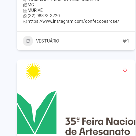
MG
MURIAÉ
(32) 98873-3720
https://www.instagram.com/confeccoesrose/
VESTUÁRIO
1