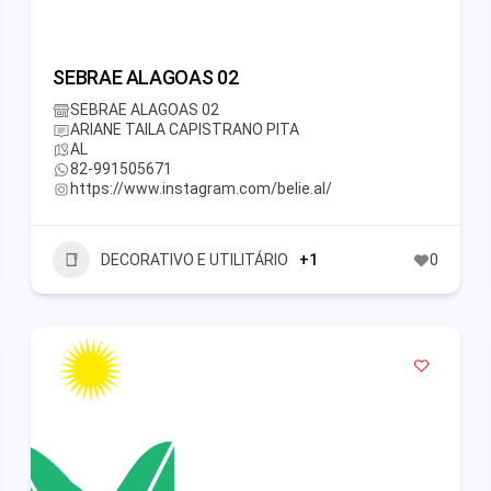
SEBRAE ALAGOAS 02
SEBRAE ALAGOAS 02
ARIANE TAILA CAPISTRANO PITA
AL
82-991505671
https://www.instagram.com/belie.al/
DECORATIVO E UTILITÁRIO
+1
0