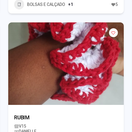
BOLSAS E CALÇADO
+1
5
RUBIM
V15
DANIELLE