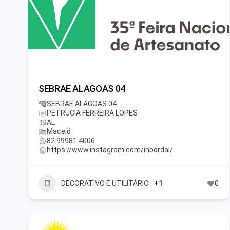
SEBRAE ALAGOAS 04
SEBRAE ALAGOAS 04
PETRUCIA FERREIRA LOPES
AL
Maceió
82 99981 4006
https://www.instagram.com/inbordal/
DECORATIVO E UTILITÁRIO
+1
0