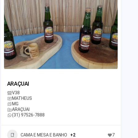
ARAÇUAI
V38
MATHEUS
MG
ARAÇUAI
(31) 97526-7888
CAMA E MESA E BANHO
+2
7