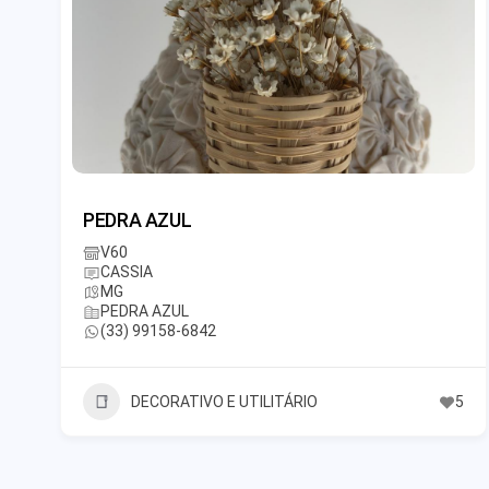
PEDRA AZUL
V60
CASSIA
MG
PEDRA AZUL
(33) 99158-6842
DECORATIVO E UTILITÁRIO
5