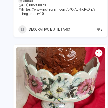
Viçosa
(31) 8859-8878
https://www.instagram.com/p/C-ApFhcRqXz/?
img_index=10
DECORATIVO E UTILITÁRIO
3