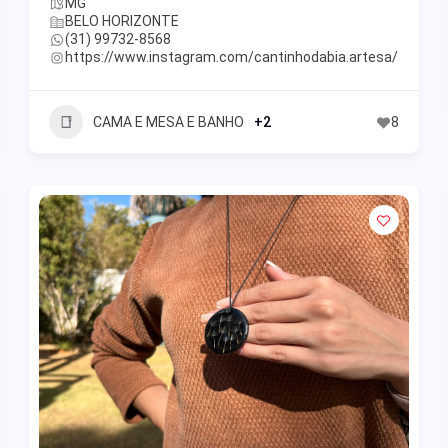
MG
BELO HORIZONTE
(31) 99732-8568
https://www.instagram.com/cantinhodabia.artesa/
CAMA E MESA E BANHO
+2
8