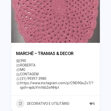
MARCHÊ – TRAMAS & DECOR
390
ROBERTA
MG
CONTAGEM
(31) 99397-3980
https://www.instagram.com/p/C9ID90iuZv7/?
igsh=ajduYmt6b2xrNHpt
DECORATIVO E UTILITÁRIO
6