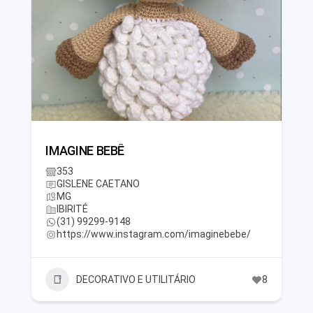
IMAGINE BEBÊ
353
GISLENE CAETANO
MG
IBIRITÉ
(31) 99299-9148
https://www.instagram.com/imaginebebe/
DECORATIVO E UTILITÁRIO
8