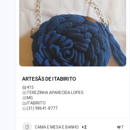
ARTESÃS DE ITABIRITO
415
TEREZINHA APARECIDA LOPES
MG
ITABIRITO
(31) 98641-8777
CAMA E MESA E BANHO
+2
7