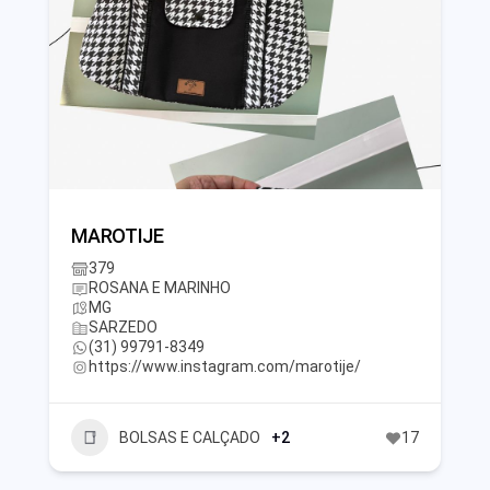
MAROTIJE
379
ROSANA E MARINHO
MG
SARZEDO
(31) 99791-8349
https://www.instagram.com/marotije/
BOLSAS E CALÇADO
+2
17