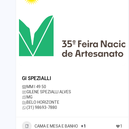
GI SPEZIALLI
MM I 49 50
GILENE SPEZIALLI ALVES
MG
BELO HORIZONTE
(31) 98693-7880
CAMA E MESA E BANHO
+1
1