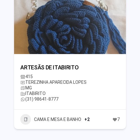
ARTESÃS DE ITABIRITO
415
TEREZINHA APARECIDA LOPES
MG
ITABIRITO
(31) 98641-8777
CAMA E MESA E BANHO
+2
7