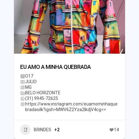
EU AMO A MINHA QUEBRADA
O17
JULIO
MG
BELO HORIZONTE
(31) 9945-72625
https://www.instagram.com/euamominhaque
bradasilk?igsh=MWV6Z2Yza2lkdjV4cg==
BRINDES
+2
14