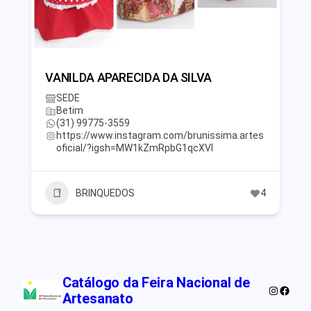
VANILDA APARECIDA DA SILVA
SEDE
Betim
(31) 99775-3559
https://www.instagram.com/brunissima.artes
oficial/?igsh=MW1kZmRpbG1qcXVl
BRINQUEDOS
4
Catálogo da Feira Nacional de
Instagra
Faceb
Artesanato