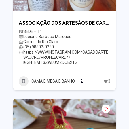
ASSOCIAÇÃO DOS ARTESÃOS DE CARMO DO RIO CLARO
SEDE – 11
Luciano Barbosa Marques
Carmo do Rio Claro
(35) 98802-0230
https://WWW.INSTAGRAM.COM/CASADOARTE
SAOCRC/PROFILECARD/?
IGSH=EMT3ZWLUMZDQB2TZ
CAMA E MESA E BANHO
+2
3