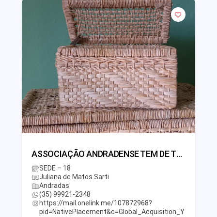
ASSOCIAÇÃO ANDRADENSE TEM DE TUDO ARTESANAL
SEDE – 18
Juliana de Matos Sarti
Andradas
(35) 99921-2348
https://mail.onelink.me/107872968?
pid=NativePlacement&c=Global_Acquisition_Y