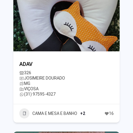
ADAV
326
JOSIMEIRE DOURADO
MG
VIÇOSA
(31) 97595-4327
CAMA E MESA E BANHO
+2
16