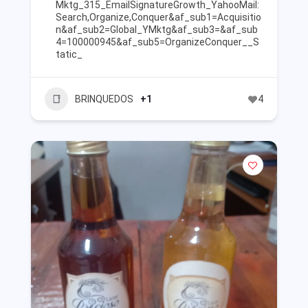
Mktg_315_EmailSignatureGrowth_YahooMail:
Search,Organize,Conquer&af_sub1=Acquisitio
n&af_sub2=Global_YMktg&af_sub3=&af_sub
4=100000945&af_sub5=OrganizeConquer__S
tatic_
BRINQUEDOS
+1
4