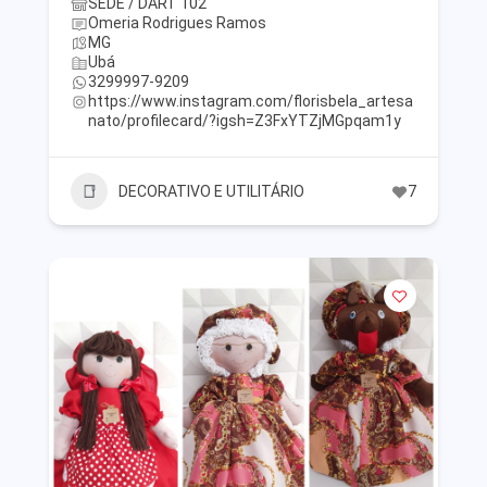
SEDE / DART 102
Omeria Rodrigues Ramos
MG
Ubá
3299997-9209
https://www.instagram.com/florisbela_artesa
nato/profilecard/?igsh=Z3FxYTZjMGpqam1y
DECORATIVO E UTILITÁRIO
7