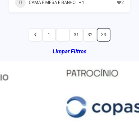
CAMA E MESA E BANHO
+1
2
1
…
31
32
33
Limpar Filtros