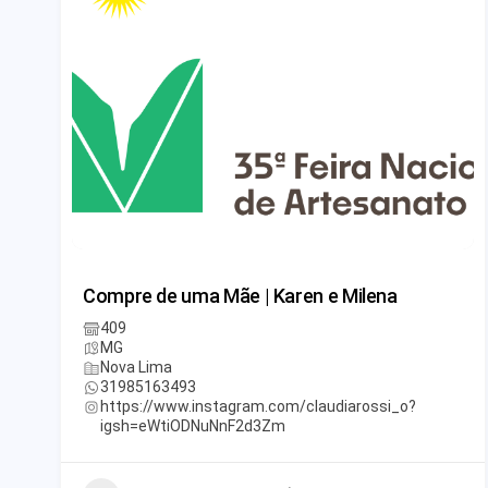
Compre de uma Mãe | Karen e Milena
409
MG
Nova Lima
31985163493
https://www.instagram.com/claudiarossi_o?
igsh=eWtiODNuNnF2d3Zm