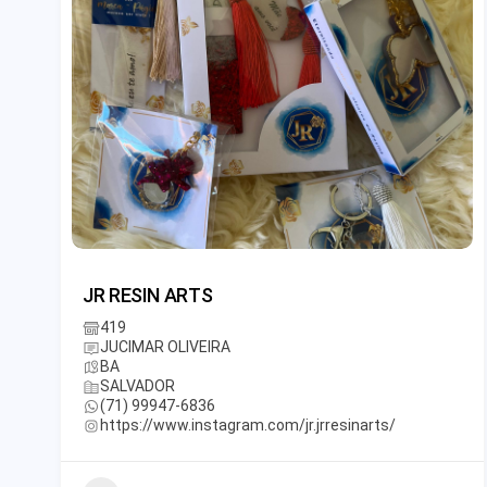
JR RESIN ARTS
419
JUCIMAR OLIVEIRA
BA
SALVADOR
(71) 99947-6836
https://www.instagram.com/jr.jrresinarts/