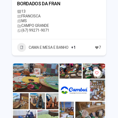
BORDADOS DA FRAN
13
FRANCISCA
MS
CAMPO GRANDE
(67) 99271-9071
CAMA E MESA E BANHO
+1
7