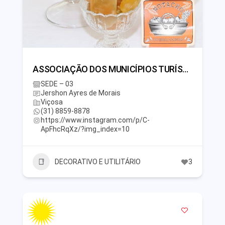
ASSOCIAÇÃO DOS MUNICÍPIOS TURÍSTICOS DAS SERRAS DE MINAS
SEDE – 03
Jershon Ayres de Morais
Viçosa
(31) 8859-8878
https://www.instagram.com/p/C-
ApFhcRqXz/?img_index=10
DECORATIVO E UTILITÁRIO
3