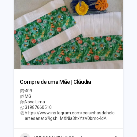
Compre de uma Mãe | Cláudia
409
MG
Nova Lima
31987660510
https://www.instagram.com/coisinhasdahelo
artesanato?igsh=MXNia3hxYzV0bmo4dA==