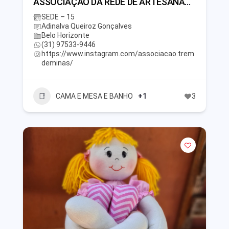
ASSOCIAÇÃO DA REDE DE ARTESANATO SOLIDÁRIO TREM DE MINAS
SEDE – 15
Adinalva Queiroz Gonçalves
Belo Horizonte
(31) 97533-9446
https://www.instagram.com/associacao.trem
deminas/
CAMA E MESA E BANHO
+1
3