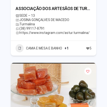
ASSOCIAÇÃO DOS ARTESÃOS DE TURMALINA – ASTUR
SEDE – 13
JOSINA GONÇALVES DE MACEDO
Turmalina
(38) 99117-8791
https://www.instagram.com/astur.turmalina/
CAMA E MESA E BANHO
+1
5