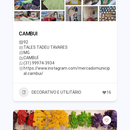
CAMBUI
92
TALES TADEU TAVARES
MG
CAMBUÍ
(31) 99974-3934
https://www.instagram.com/mercadomunicip
al.cambui/
DECORATIVO E UTILITÁRIO
16