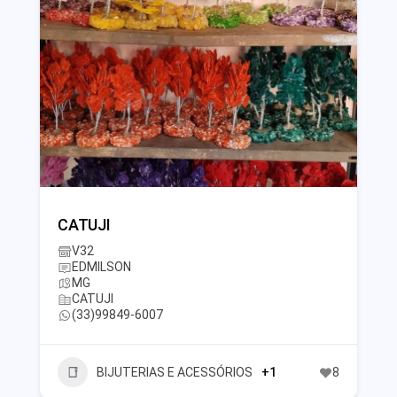
CATUJI
V32
EDMILSON
MG
CATUJI
(33)99849-6007
BIJUTERIAS E ACESSÓRIOS
+1
8