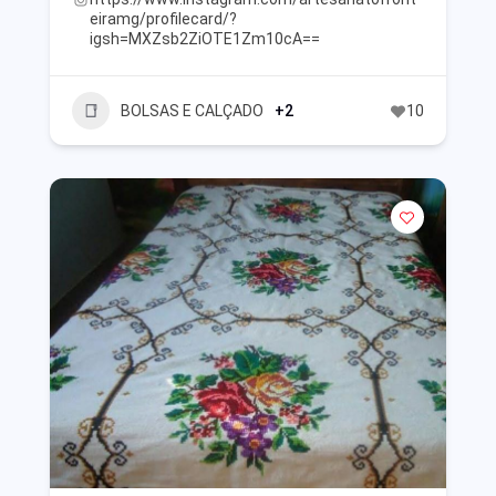
eiramg/profilecard/?
igsh=MXZsb2ZiOTE1Zm10cA==
BOLSAS E CALÇADO
+2
10