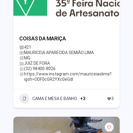
COISAS DA MARIÇA
421
MAURICEIA APARECIDA SEMIÃO LIMA
MG
JUIZ DE FORA
(32) 98400-8026
https://www.instagram.com/mauriceiaslima?
igsh=ODF0cGR2YXc0eGdl
CAMA E MESA E BANHO
+3
3