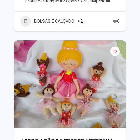
profilecard/?igsh=MWphNXY2bjJiMjIzNg==
BOLSAS E CALÇADO
+2
6