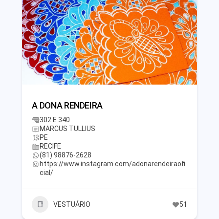
A DONA RENDEIRA
302 E 340
MARCUS TULLIUS
PE
RECIFE
(81) 98876-2628
https://www.instagram.com/adonarendeiraofi
cial/
VESTUÁRIO
51