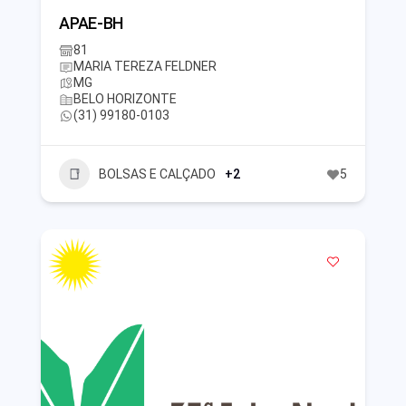
APAE-BH
81
MARIA TEREZA FELDNER
MG
BELO HORIZONTE
(31) 99180-0103
BOLSAS E CALÇADO
+2
5