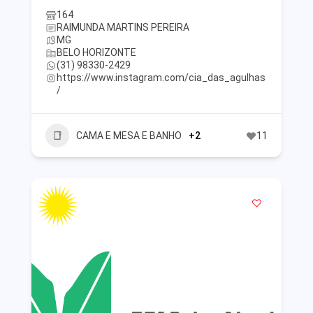
164
RAIMUNDA MARTINS PEREIRA
MG
BELO HORIZONTE
(31) 98330-2429
https://www.instagram.com/cia_das_agulhas
/
CAMA E MESA E BANHO
+2
11