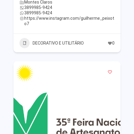
Montes Claros
3899985-9424
3899985-9424
https://www.instagram.com/guilherme_peixot
o7
DECORATIVO E UTILITÁRIO
0