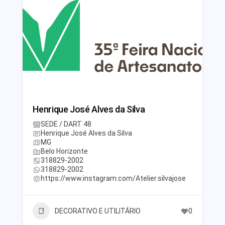
Henrique José Alves da Silva
SEDE / DART 48
Henrique José Alves da Silva
MG
Belo Horizonte
318829-2002
318829-2002
https://www.instagram.com/Atelier.silvajose
DECORATIVO E UTILITÁRIO
0