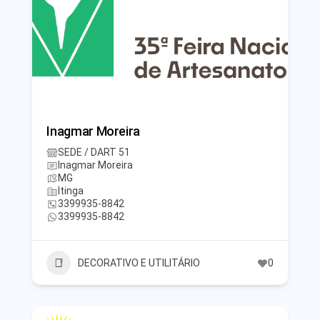
Inagmar Moreira
SEDE / DART 51
Inagmar Moreira
MG
Itinga
3399935-8842
3399935-8842
DECORATIVO E UTILITÁRIO
0