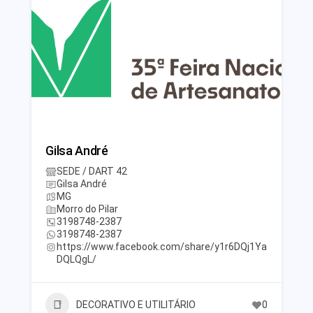
Gilsa André
SEDE / DART 42
Gilsa André
MG
Morro do Pilar
3198748-2387
3198748-2387
https://www.facebook.com/share/y1r6DQj1Ya
DQLQgL/
DECORATIVO E UTILITÁRIO
0