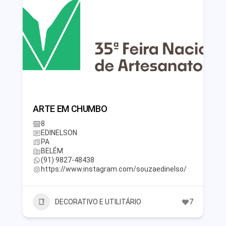
ARTE EM CHUMBO
8
EDINELSON
PA
BELÉM
(91) 9827-48438
https://www.instagram.com/souzaedinelso/
DECORATIVO E UTILITÁRIO
7